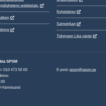
yndighetens webbplats.
Nyhetsbrev
tiken
Samverkan
ldning
Tidningen Lika värde
kta SPSM
n: 010 473 50 00
E-post:
spsm@spsm.se
ress:
100
9 Härnösand