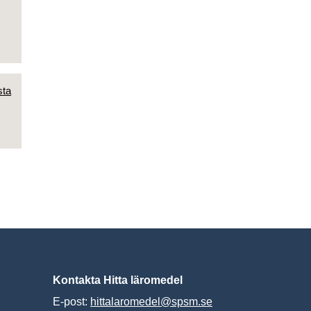
sta
Kontakta Hitta läromedel
E-post:
hittalaromedel@spsm.se