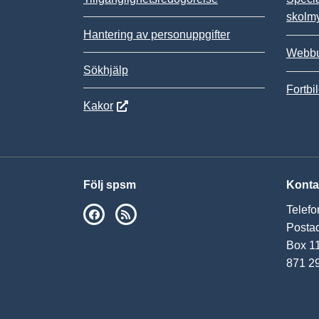
skolm
Hantering av personuppgifter
Webbu
Sökhjälp
Fortbi
Kakor
Följ spsm
Konta
Telefo
SPSM på Facebook
RSS
Postad
Box 1
871 2