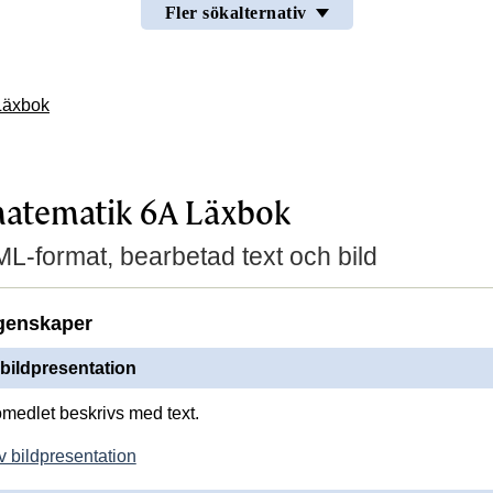
Fler sökalternativ
Läxbok
matematik 6A Läxbok
L-format, bearbetad text och bild
genskaper
 bildpresentation
romedlet beskrivs med text.
v bildpresentation