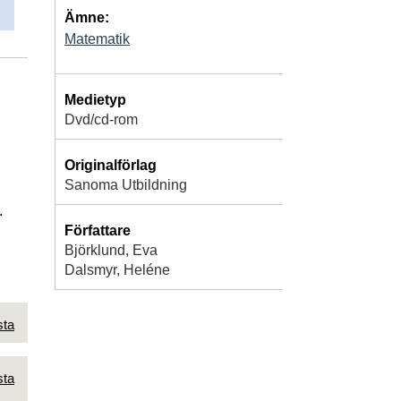
Ämne:
Matematik
Medietyp
Dvd/cd-rom
Originalförlag
Sanoma Utbildning
.
Författare
Björklund, Eva
Dalsmyr, Heléne
sta
sta