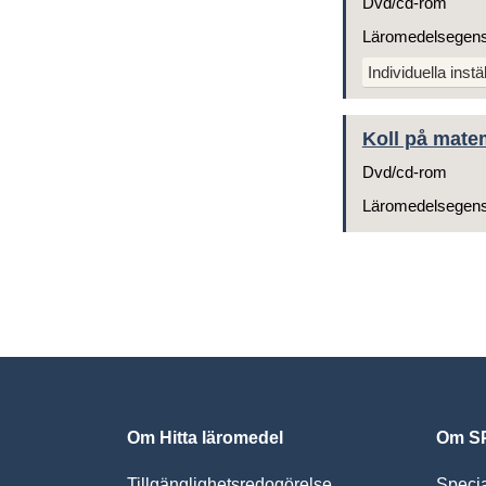
Dvd/cd-rom
Läromedelsegen
Individuella instä
Koll på mate
Dvd/cd-rom
Läromedelsegen
Om Hitta läromedel
Om SP
Tillgänglighetsredogörelse
Speci