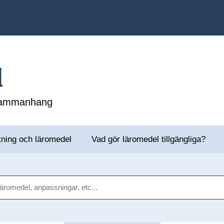
l
 sammanhang
tning och läromedel
Vad gör läromedel tillgängliga?