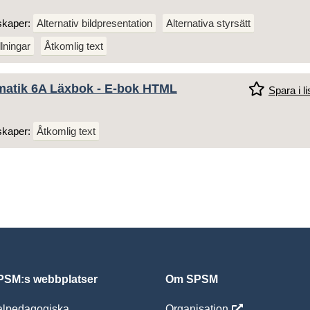
skaper:
Alternativ bildpresentation
Alternativa styrsätt
llningar
Åtkomlig text
matik 6A Läxbok - E-bok HTML
Spara i li
skaper:
Åtkomlig text
SM:s webbplatser
Om SPSM
alpedagogiska
Organisation