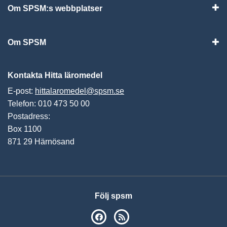
Om SPSM:s webbplatser
Vis
Om SPSM
Vis
Kontakta Hitta läromedel
E-post:
hittalaromedel@spsm.se
Telefon: 010 473 50 00
Postadress:
Box 1100
871 29 Härnösand
Följ spsm
SPSM på Facebook
RSS