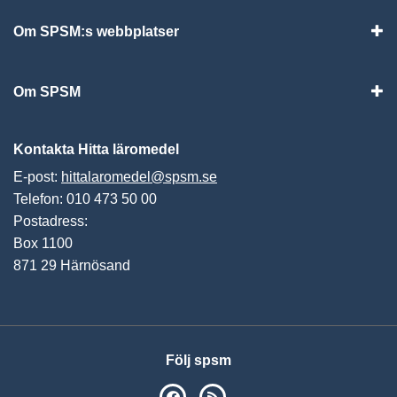
Om SPSM:s webbplatser
Vis
Om SPSM
Vis
Kontakta Hitta läromedel
E-post:
hittalaromedel@spsm.se
Telefon: 010 473 50 00
Postadress:
Box 1100
871 29 Härnösand
Följ spsm
SPSM på Facebook
RSS