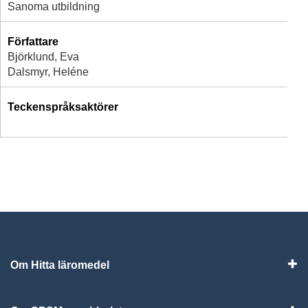
Sanoma utbildning
Författare
Björklund, Eva
Dalsmyr, Heléne
Teckenspråksaktörer
Om Hitta läromedel
Visa