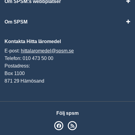
Om SPSM:s webbplatser
Vis
Om SPSM
Vis
Kontakta Hitta läromedel
E-post:
hittalaromedel@spsm.se
Telefon: 010 473 50 00
Postadress:
Box 1100
871 29 Härnösand
Följ spsm
SPSM på Facebook
RSS