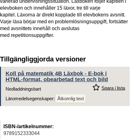
varierad undervisningssituation. Läxboken följer kapitlen i
elevboken och innehåller 15 läxor, tre till varje
kapitel.
Läxorna är direkt kopplade till elevbokens avsnitt.
Varje läxa börjar med en problemlösningsuppgift, fortsätter
med avsnittets innehåll och avslutas
med
repetitionsuppgifter.
Tillgängliggjorda versioner
Koll på matematik 4B Läxbok - E-bok i
HTML-format, obearbetad text och bild
Spara i lista
Nedladdningsbart
Läromedelsegenskaper:
Åtkomlig text
ISBN-/artikelnummer:
9789152333044