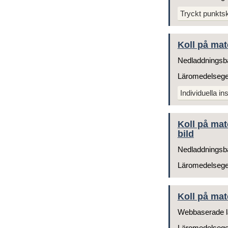
Tryckt punktskr
Koll på mat
Nedladdningsb
Läromedelseg
Individuella ins
Koll på mat
bild
Nedladdningsb
Läromedelseg
Koll på mat
Webbaserade l
Läromedelseg