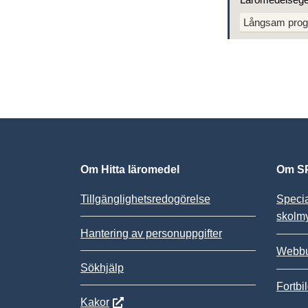
Långsam prog
Om Hitta läromedel
Om SP
Tillgänglighetsredogörelse
Speci
skolm
Hantering av personuppgifter
Webbu
Sökhjälp
Fortbi
Kakor