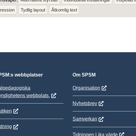
ression
Tydlig layout
Åtkomlig text
SM:s webbplatser
Om SPSM
alpedagogiska
Organisation
yndighetens webbplats.
Nyhetsbrev
tiken
Samverkan
ldning
Tidningen Lika värde