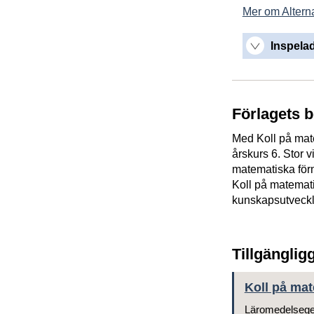
Mer om Alterna
Inspelad
Förlagets 
Med Koll på mate
årskurs 6. Stor v
matematiska för
Koll på matemati
kunskapsutveck
Tillgänglig
Koll på mat
Läromedelseg