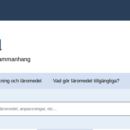
l
 sammanhang
tning och läromedel
Vad gör läromedel tillgängliga?