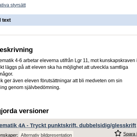
tiva styrsätt
 text
beskrivning
matik 4-6 arbetar eleverna utifrån Lgr 11, mot kunskapskraven 
ikt läggs på att eleven ska ha möjlighet att utveckla samtliga
mågor.
k ger även eleven förutsättningar att bli medveten om sin
ling genom självbedömning.
gjorda versioner
ematik 4A - Tryckt punktskrift, dubbelsidig/glesskrift
Spara i
enskaper:
Alternativ bildpresentation