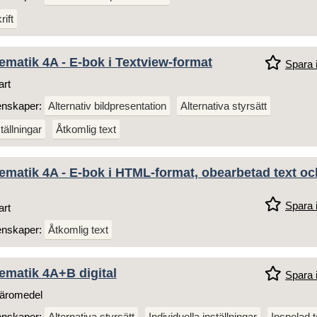
ift
ematik 4A - E-bok i Textview-format
Spara i
art
enskaper:
Alternativ bildpresentation
Alternativa styrsätt
tällningar
Åtkomlig text
ematik 4A - E-bok i HTML-format, obearbetad text oc
Spara i
art
enskaper:
Åtkomlig text
ematik 4A+B digital
Spara i
äromedel
enskaper:
Alternativa styrsätt
Individuella inställningar
Inspelad t