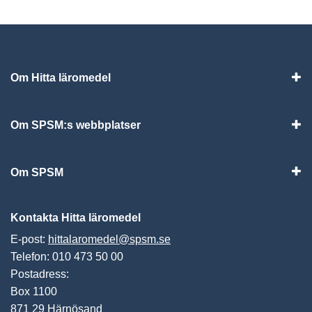
Om Hitta läromedel
Visa
Om SPSM:s webbplatser
Vis
Om SPSM
Vis
Kontakta Hitta läromedel
E-post:
hittalaromedel@spsm.se
Telefon: 010 473 50 00
Postadress:
Box 1100
871 29 Härnösand