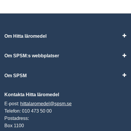
Om Hitta läromedel
Visa
Om SPSM:s webbplatser
Vis
Om SPSM
Vis
Kontakta Hitta läromedel
E-post:
hittalaromedel@spsm.se
Telefon: 010 473 50 00
Postadress:
Box 1100