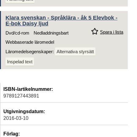
Klara svenskan - Språklära - åk 5 Elevbok -
E-bok Daisy ljud
Spara i lista
Dvd/cd-rom
Nedladdningsbart
Webbaserade läromedel
Läromedelsegenskaper:
Alternativa styrsätt
Inspelad text
ISBN-/artikelnummer:
9789127443891
Utgivningsdatum:
2016-03-10
Förlag: