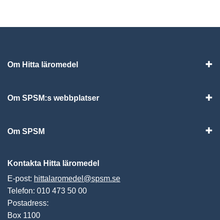
Om Hitta läromedel
Visa
Om SPSM:s webbplatser
Vis
Om SPSM
Vis
Kontakta Hitta läromedel
E-post:
hittalaromedel@spsm.se
Telefon: 010 473 50 00
Postadress:
Box 1100