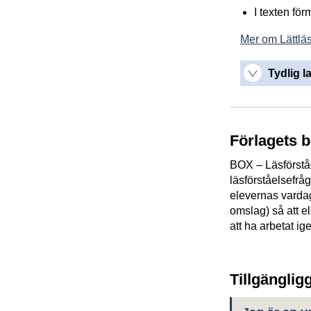
I texten för
Mer om Lättläs
Tydlig l
Förlagets 
BOX – Läsförståe
läsförståelsefrå
elevernas vardag
omslag) så att el
att ha arbetat i
Tillgänglig