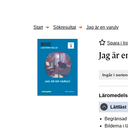
Start
Sökresultat
Jag är en varulv
Spara i lis
Jag är e
Ingår i serie
Läromedels
Lättläst
Begränsad 
Bilderna i 