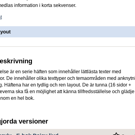
medlas information i korta sekvenser.
t
ayout
beskrivning
lse är en serie häften som innehåller lättlästa texter med
gor. De innehåller olika texttyper och temaområden med anknytnin
. Häftena har en tydlig och ren layout. De är tunna (16 sidor +
everna ska få en möjlighet att känna tillfredsställelse och glädje
genom en hel bok.
gjorda versioner