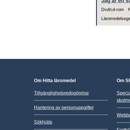
Jag är en v
Dvd/cd-rom
N
Läromedelseg
Om Hitta läromedel
Om SP
Tillgänglighetsredogörelse
Speci
skolm
Hantering av personuppgifter
Webbu
Sökhjälp
Fortbi