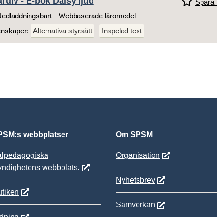
arulv - E-bok Daisy ljud
Spara i
edladdningsbart
Webbaserade läromedel
enskaper:
Alternativa styrsätt
Inspelad text
SM:s webbplatser
Om SPSM
alpedagogiska
Organisation
yndighetens webbplats.
Nyhetsbrev
tiken
Samverkan
ldning