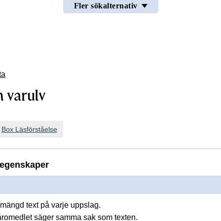
Fler sökalternativ
ta
n varulv
n
Box Läsförståelse
egenskaper
mängd text på varje uppslag.
läromedlet säger samma sak som texten.