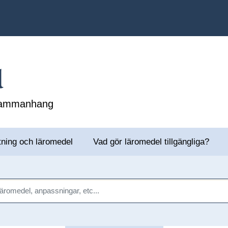
l
 sammanhang
tning och läromedel
Vad gör läromedel tillgängliga?