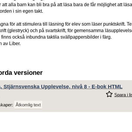
tt alla barn kan bli bra på att läsa bara de får möjlighet att läsa
rden i sin egen takt.
na för att stimulera till läsning för elev som läser punktskrift. T
krift (glestryck) och på svartskrift, för gemensamma läsupplevels
 finns också inbundna taktila svällpappersbilder i färg.
n av Liber.
jorda versioner
a, Stjärnsvenska Upplevelse, nivå 8 - E-bok HTML
Spara i li
skaper:
Åtkomlig text