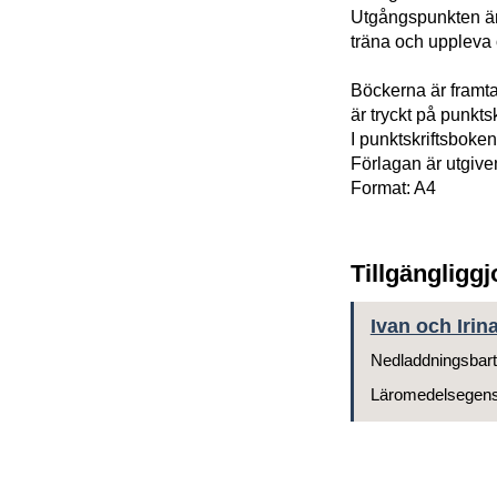
Utgångspunkten är a
träna och uppleva o
Böckerna är framtag
är tryckt på punkts
I punktskriftsboken
Förlagan är utgive
Format: A4
Tillgängligg
Ivan och Irin
Nedladdningsbart
Läromedelsegen