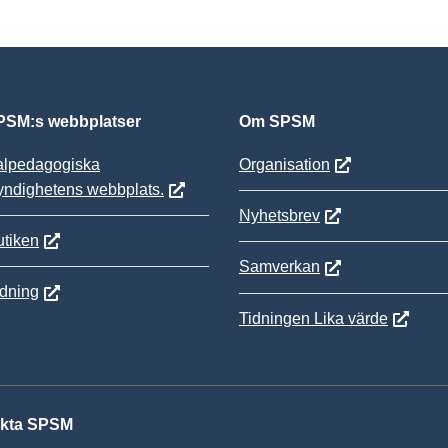
SM:s webbplatser
Om SPSM
alpedagogiska
Organisation
yndighetens webbplats.
Nyhetsbrev
tiken
Samverkan
ldning
Tidningen Lika värde
kta SPSM