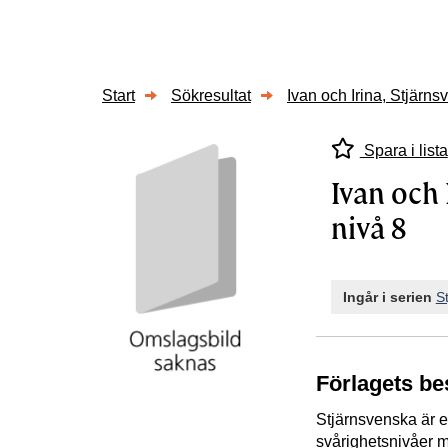
Start
Sökresultat
Ivan och Irina, Stjärn
Spara i lista
Ivan och 
nivå 8
Ingår i serien
S
Förlagets be
Stjärnsvenska är e
svårighetsnivåer m