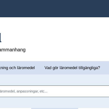
l
 sammanhang
tning och läromedel
Vad gör läromedel tillgängliga?