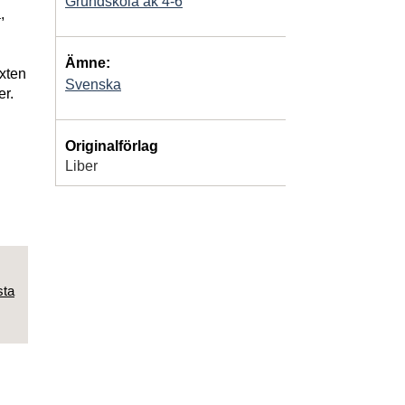
Grundskola åk 4-6
,
Ämne:
exten
Svenska
er.
Originalförlag
Liber
sta