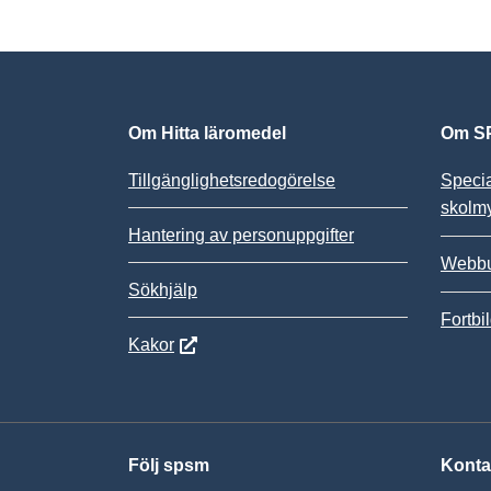
Om Hitta läromedel
Om SP
Tillgänglighetsredogörelse
Speci
skolm
Hantering av personuppgifter
Webbu
Sökhjälp
Fortbi
Kakor
Följ spsm
Konta