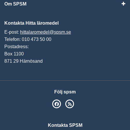
Om SPSM
Vis
Kontakta Hitta läromedel
E-post:
hittalaromedel@spsm.se
Telefon: 010 473 50 00
Postadress:
Box 1100
871 29 Härnösand
Följ spsm
SPSM på Facebook
RSS
Kontakta SPSM