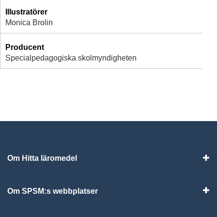
Illustratörer
Monica Brolin
Producent
Specialpedagogiska skolmyndigheten
Om Hitta läromedel
Visa
Om SPSM:s webbplatser
Vis