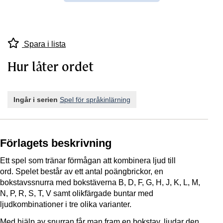
Spara i lista
Hur låter ordet
Ingår i serien
Spel för språkinlärning
Förlagets beskrivning
Ett spel som tränar förmågan att kombinera ljud till
ord. Spelet består av ett antal poängbrickor, en
bokstavssnurra med bokstäverna B, D, F, G, H, J, K, L, M,
N, P, R, S, T, V samt olikfärgade buntar med
ljudkombinationer i tre olika varianter.
Med hjälp av snurran får man fram en bokstav, ljudar den