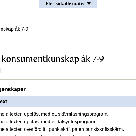
Fler sökalternativ
nskap åk 7-9
 konsumentkunskap åk 7-9
L
genskaper
ext
å hela texten uppläst med ett skärmläsningsprogram.
 hela texten uppläst med ett talsyntesprogram.
 hela texten överförd till punktskrift på en punktskriftsskärm.