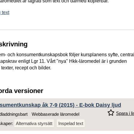
 läromedlet är lagrad som text och därmed kopierbar.
 text
skrivning
em- och konsumentkunskapsbok följer kursplanens syfte, centra
apskrav enligt Lgr 11. Vårt "nya" Hkk-läromedel är i grunden
exter, recept och bilder.
jorda versioner
umentkunskap åk 7-9 (2015) - E-bok Daisy ljud
Spara i li
laddningsbart
Webbaserade läromedel
skaper:
Alternativa styrsätt
Inspelad text