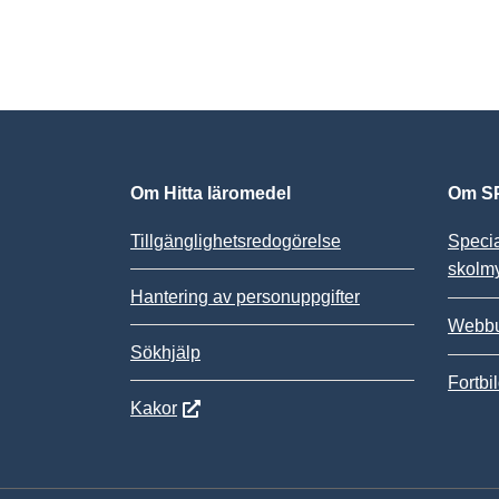
Om Hitta läromedel
Om SP
Tillgänglighetsredogörelse
Speci
skolm
Hantering av personuppgifter
Webbu
Sökhjälp
Fortbi
Kakor