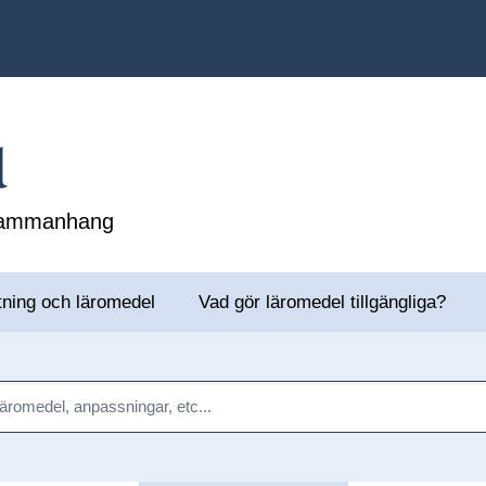
l
 sammanhang
tning och läromedel
Vad gör läromedel tillgängliga?