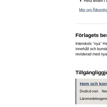
Hela texten i
Mer om Åtkomlig
Förlagets be
Interskols "nya" H
innehåll och kunsk
reviderad med nya t
Tillgängligg
Hem och kons
Dvd/cd-rom
Ned
Läromedelsegen