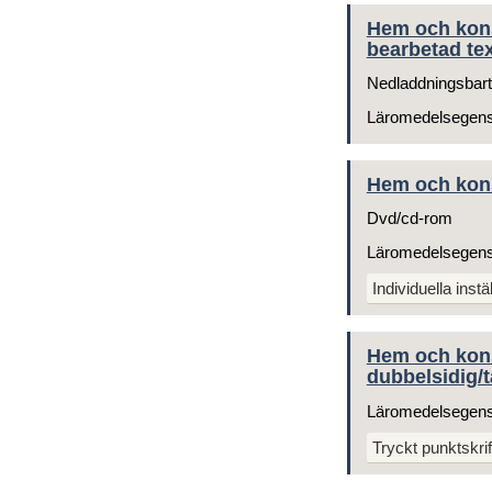
Hem och kons
bearbetad tex
Nedladdningsbart
Läromedelsegen
Hem och kons
Dvd/cd-rom
Läromedelsegen
Individuella instä
Hem och kons
dubbelsidig/t
Läromedelsegen
Tryckt punktskrif