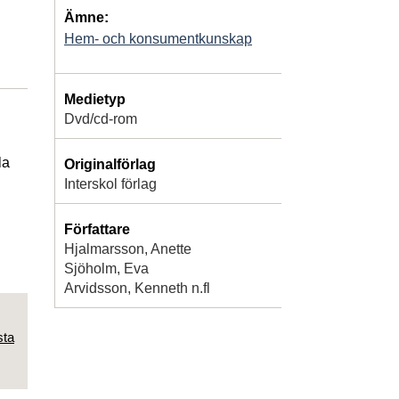
Ämne:
Hem- och konsumentkunskap
Medietyp
Dvd/cd-rom
la
Originalförlag
Interskol förlag
Författare
Hjalmarsson, Anette
Sjöholm, Eva
Arvidsson, Kenneth n.fl
sta