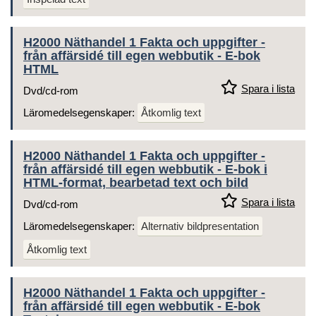
H2000 Näthandel 1 Fakta och uppgifter -
från affärsidé till egen webbutik - E-bok
HTML
Spara i lista
Dvd/cd-rom
Läromedelsegenskaper:
Åtkomlig text
H2000 Näthandel 1 Fakta och uppgifter -
från affärsidé till egen webbutik - E-bok i
HTML-format, bearbetad text och bild
Spara i lista
Dvd/cd-rom
Läromedelsegenskaper:
Alternativ bildpresentation
Åtkomlig text
H2000 Näthandel 1 Fakta och uppgifter -
från affärsidé till egen webbutik - E-bok