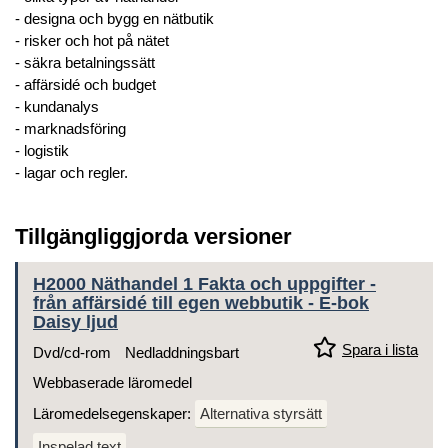
- designa och bygg en nätbutik
- risker och hot på nätet
- säkra betalningssätt
- affärsidé och budget
- kundanalys
- marknadsföring
- logistik
- lagar och regler.
Tillgängliggjorda versioner
H2000 Näthandel 1 Fakta och uppgifter -
från affärsidé till egen webbutik - E-bok
Daisy ljud
Spara i lista
Dvd/cd-rom
Nedladdningsbart
Webbaserade läromedel
Läromedelsegenskaper:
Alternativa styrsätt
Inspelad text