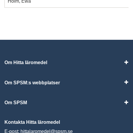
Holm, Ewa
Om Hitta läromedel
Visa
Om SPSM:s webbplatser
Vis
Om SPSM
Vis
Kontakta Hitta läromedel
E-post:
hittalaromedel@spsm.se