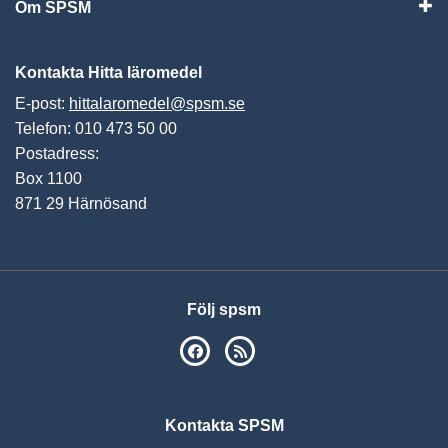
Om SPSM
Vis
Kontakta Hitta läromedel
E-post:
hittalaromedel@spsm.se
Telefon: 010 473 50 00
Postadress:
Box 1100
871 29 Härnösand
Följ spsm
SPSM på Facebook
RSS
Kontakta SPSM