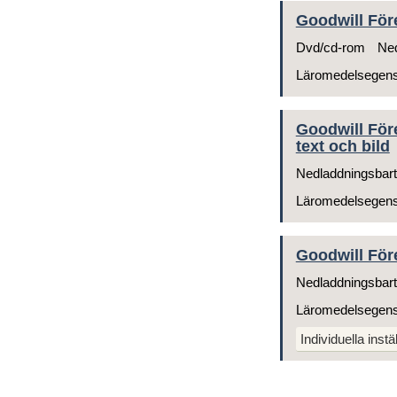
Goodwill För
Dvd/cd-rom
Ned
Läromedelsegen
Goodwill För
text och bild
Nedladdningsbart
Läromedelsegen
Goodwill För
Nedladdningsbart
Läromedelsegen
Individuella instä