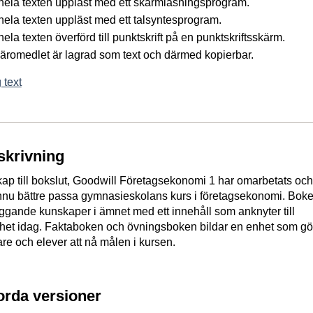
å hela texten uppläst med ett skärmläsningsprogram.
 hela texten uppläst med ett talsyntesprogram.
 hela texten överförd till punktskrift på en punktskriftsskärm.
 läromedlet är lagrad som text och därmed kopierbar.
 text
skrivning
ap till bokslut, Goodwill Företagsekonomi 1 har omarbetats och
 ännu bättre passa gymnasieskolans kurs i företagsekonomi. Bok
gande kunskaper i ämnet med ett innehåll som anknyter till
het idag. Faktaboken och övningsboken bildar en enhet som gö
are och elever att nå målen i kursen.
jorda versioner