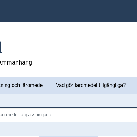
l
 sammanhang
tning och läromedel
Vad gör läromedel tillgängliga?