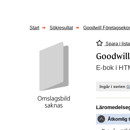
Start
Sökresultat
Goodwill Företagseko
Spara i lista
Goodwill
E-bok i HTM
Ingår i serien
G
Läromedelse
Åtkomlig t