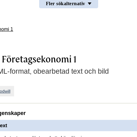
Fler sökalternativ
nomi 1
 Företagsekonomi 1
L-format, obearbetad text och bild
odwill
genskaper
ext