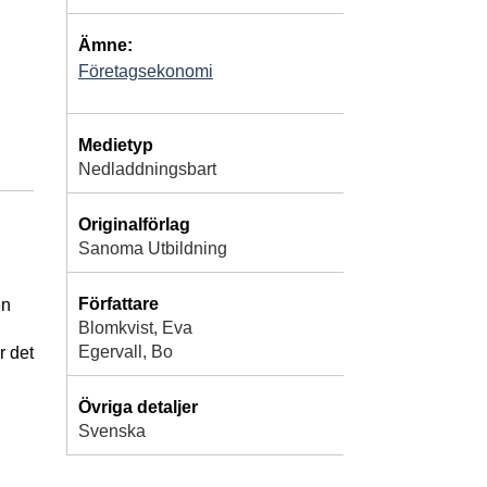
Ämne:
Företagsekonomi
Medietyp
Nedladdningsbart
Originalförlag
Sanoma Utbildning
Författare
en
Blomkvist, Eva
Egervall, Bo
r det
Övriga detaljer
Svenska