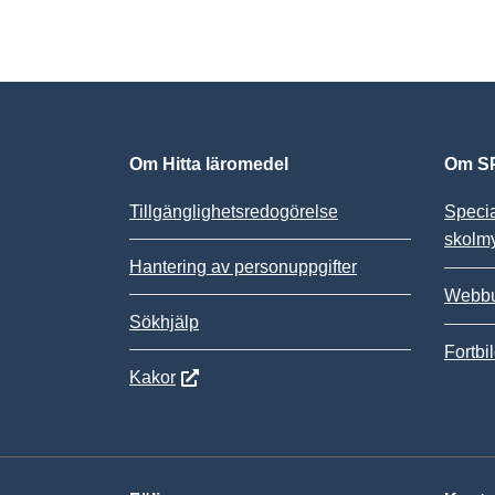
Om Hitta läromedel
Om SP
Tillgänglighetsredogörelse
Speci
skolm
Hantering av personuppgifter
Webbu
Sökhjälp
Fortbi
Kakor