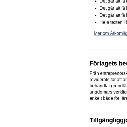
Det går att f
Det går att få
Det går att få
Hela texten i
Mer om Åtkomlig
Förlagets be
Från entreprenörsk
reviderats för att
behandlar grundläg
ungdomars verklig
enkelt både för lär
Tillgängligg