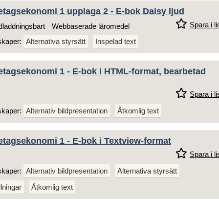
etagsekonomi 1 upplaga 2 - E-bok Daisy ljud
Spara i li
laddningsbart
Webbaserade läromedel
skaper:
Alternativa styrsätt
Inspelad text
etagsekonomi 1 - E-bok i HTML-format, bearbetad
Spara i li
skaper:
Alternativ bildpresentation
Åtkomlig text
etagsekonomi 1 - E-bok i Textview-format
Spara i li
skaper:
Alternativ bildpresentation
Alternativa styrsätt
llningar
Åtkomlig text