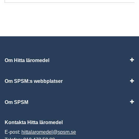
Om Hitta läromedel
Visa
Om SPSM:s webbplatser
Vis
Om SPSM
Vis
Kontakta Hitta läromedel
E-post:
hittalaromedel@spsm.se