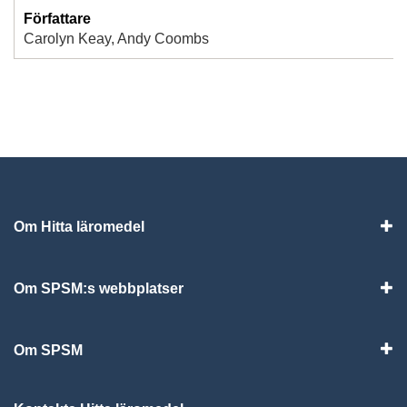
Författare
Carolyn Keay, Andy Coombs
Om Hitta läromedel
Visa
Om SPSM:s webbplatser
Vis
Om SPSM
Vis