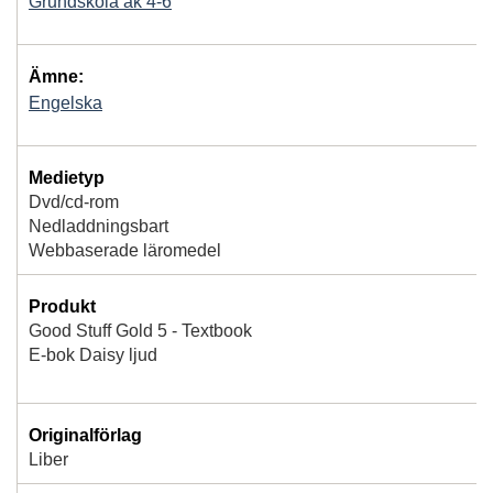
Grundskola åk 4-6
Ämne:
Engelska
Medietyp
Dvd/cd-rom
Nedladdningsbart
Webbaserade läromedel
Produkt
Good Stuff Gold 5 - Textbook
E-bok Daisy ljud
Originalförlag
Liber