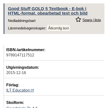
Good Stuff GOLD 5 Textbook - E-bok i
HTML-format, obearbetad text och bild
Spara i lista
Nedladdningsbart
Läromedelsegenskaper:
Åtkomlig text
ISBN-/artikelnummer:
9789147117512
Utgivningsdatum:
2015-12-16
Förlag:
ILT Education
Skolform: