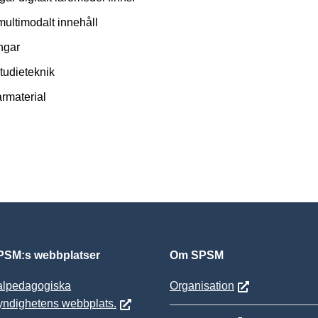
 multimodalt innehåll
ingar
studieteknik
armaterial
SM:s webbplatser
Om SPSM
alpedagogiska
Organisation
yndighetens webbplats.