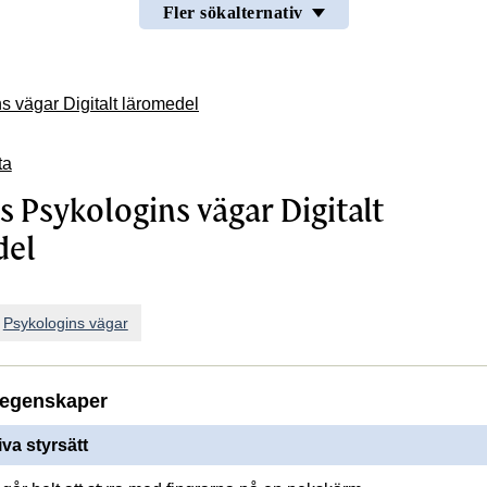
Fler sökalternativ
s vägar Digitalt läromedel
ta
s Psykologins vägar Digitalt
del
n
Psykologins vägar
R DIGITALT LÄROMEDEL
egenskaper
iva styrsätt