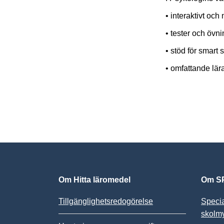
• interaktivt och
• tester och övn
• stöd för smart 
• omfattande lär
Om Hitta läromedel
Om SP
Tillgänglighetsredogörelse
Speci
skolm