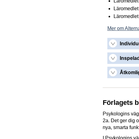
Läromedlet 
Läromedlet 
Läromedlet g
Mer om Alterna
Individu
Inspelad
Åtkomlig
Förlagets 
Psykologins väga
2a. Det ger dig o
nya, smarta funkt
I Psykologins väg