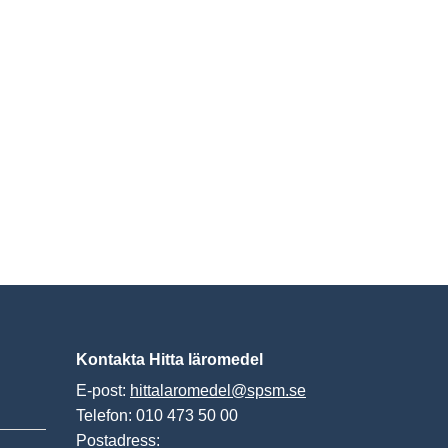
Kontakta Hitta läromedel
E-post:
hittalaromedel@spsm.se
Telefon: 010 473 50 00
Postadress: