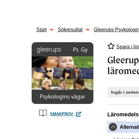
Start
Sökresultat
Gleerups Psykologin
Spara i lis
Gleerup
lärome
Ingår i serie
GLEERUPS PSYKOLOGINS VÄGA
Läromedels
SMAKPROV
Alternat