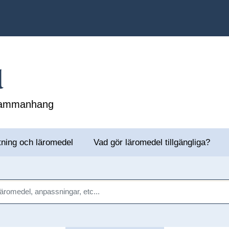
l
 sammanhang
tning och läromedel
Vad gör läromedel tillgängliga?