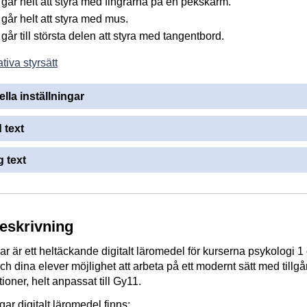
går helt att styra med fingrarna på en pekskärm.
går helt att styra med mus.
år till största delen att styra med tangentbord.
tiva styrsätt
ella inställningar
 text
 text
beskrivning
r är ett heltäckande digitalt läromedel för kurserna psykologi 1
ch dina elever möjlighet att arbeta på ett modernt sätt med tillgån
ioner, helt anpassat till Gy11.
ar digitalt läromedel finns: