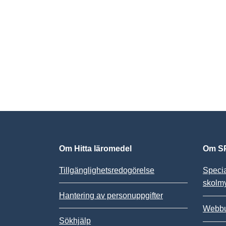
Om Hitta läromedel
Om SP
Tillgänglighetsredogörelse
Speci
skolm
Hantering av personuppgifter
Webbu
Sökhjälp