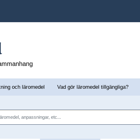
l
 sammanhang
tning och läromedel
Vad gör läromedel tillgängliga?