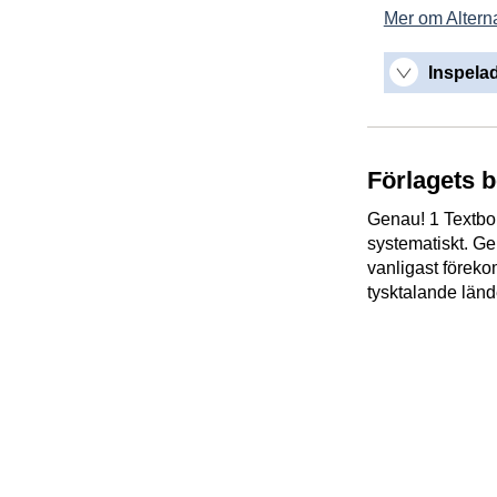
Mer om Alterna
Inspelad
Förlagets 
Genau! 1 Textbo
systematiskt. Ge
vanligast föreko
tysktalande län