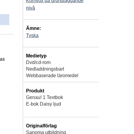
Komvux på grundläggande
nivå
Ämne:
Tyska
Medietyp
vas
Dvd/cd-rom
Nedladdningsbart
Webbaserade läromedel
Produkt
Genau! 1 Textbok
E-bok Daisy ljud
Originalförlag
Sanoma utbildning