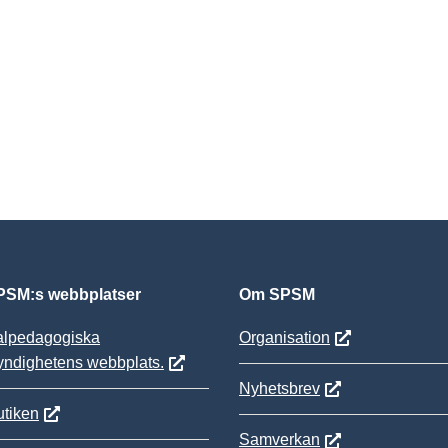
SM:s webbplatser
Om SPSM
alpedagogiska
Organisation
yndighetens webbplats.
Nyhetsbrev
tiken
Samverkan