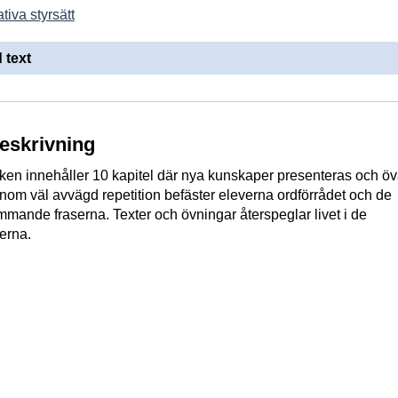
tiva styrsätt
 text
beskrivning
ken innehåller 10 kapitel där nya kunskaper presenteras och ö
nom väl avvägd repetition befäster eleverna ordförrådet och de
mmande fraserna. Texter och övningar återspeglar livet i de
derna.