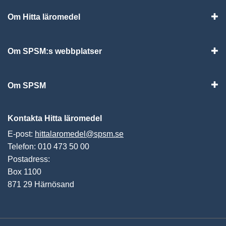
Om Hitta läromedel
Visa
Om SPSM:s webbplatser
Vis
Om SPSM
Vis
Kontakta Hitta läromedel
E-post:
hittalaromedel@spsm.se
Telefon: 010 473 50 00
Postadress:
Box 1100
871 29 Härnösand