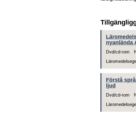
Tillgänglig
Läromedelsg
nyanlända Al
Dvd/cd-rom
N
Läromedelseg
Förstå språ
ljud
Dvd/cd-rom
N
Läromedelseg