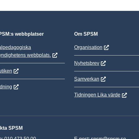
SM:s webbplatser
Om SPSM
alpedagogiska
Organisation
yndighetens webbplats.
Nyhetsbrev
tiken
Samverkan
ldning
Tidningen Lika värde
kta SPSM
n: 010 473 50 00
E-post:
spsm@spsm.se