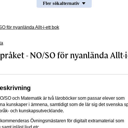
Fler sökalternativ
O för nyanlända Allt-i-ett bok
ta
pråket - NO/SO för nyanlända Allt-i
beskrivning
NO/SO och Matematik är två läroböcker som passar elever som
na kunskaper i ämnena, samtidigt som de lär sig det svenska sp
NYANLÄNDA ALLT-I-ETT BOK
pråk- och kunskapsutvecklande.
rekommenderas Övningsmästaren för digitalt extramaterial som
 samt inläst ljud etc.