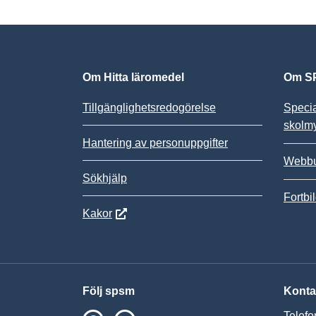
Om Hitta läromedel
Om SP
Tillgänglighetsredogörelse
Speci
skolm
Hantering av personuppgifter
Webbu
Sökhjälp
Fortbi
Kakor
Följ spsm
Konta
Telefo