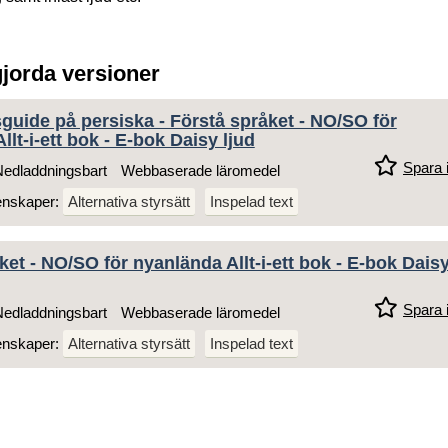
gjorda versioner
uide på persiska - Förstå språket - NO/SO för
lt-i-ett bok - E-bok Daisy ljud
Spara i
edladdningsbart
Webbaserade läromedel
enskaper:
Alternativa styrsätt
Inspelad text
ket - NO/SO för nyanlända Allt-i-ett bok - E-bok Dais
Spara i
edladdningsbart
Webbaserade läromedel
enskaper:
Alternativa styrsätt
Inspelad text