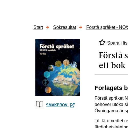
Start
Sökresultat
Förstå språket - NO/S
Spara i lis
Förstå s
ett bok
Förlagets 
Förstå språket 
behöver utöka si
FÖRSTÅ SPRÅKET - NO/SO FÖR 
SMAKPROV
Övningarna är s
Till läromedlet 
färdighetsträning