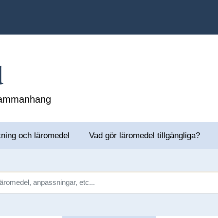
l
 sammanhang
tning och läromedel
Vad gör läromedel tillgängliga?