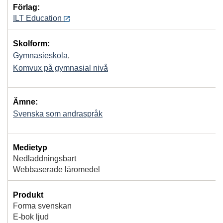
Förlag:
ILT Education
Skolform:
Gymnasieskola
,
Komvux på gymnasial nivå
Ämne:
Svenska som andraspråk
Medietyp
Nedladdningsbart
Webbaserade läromedel
Produkt
Forma svenskan
E-bok ljud