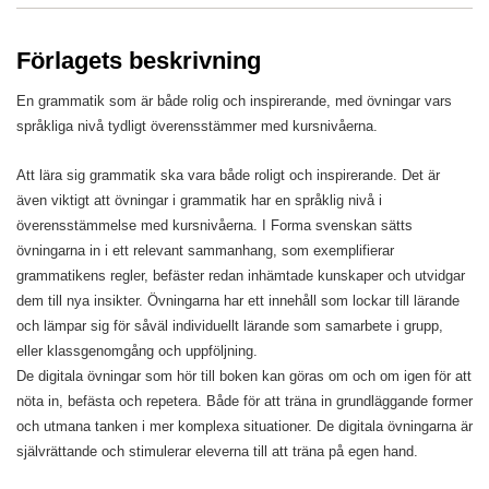
Förlagets beskrivning
En grammatik som är både rolig och inspirerande, med övningar vars
språkliga nivå tydligt överensstämmer med kursnivåerna.
Att lära sig grammatik ska vara både roligt och inspirerande. Det är
även viktigt att övningar i grammatik har en språklig nivå i
överensstämmelse med kursnivåerna. I Forma svenskan sätts
övningarna in i ett relevant sammanhang, som exemplifierar
grammatikens regler, befäster redan inhämtade kunskaper och utvidgar
dem till nya insikter. Övningarna har ett innehåll som lockar till lärande
och lämpar sig för såväl individuellt lärande som samarbete i grupp,
eller klassgenomgång och uppföljning.
De digitala övningar som hör till boken kan göras om och om igen för att
nöta in, befästa och repetera. Både för att träna in grundläggande former
och utmana tanken i mer komplexa situationer. De digitala övningarna är
självrättande och stimulerar eleverna till att träna på egen hand.