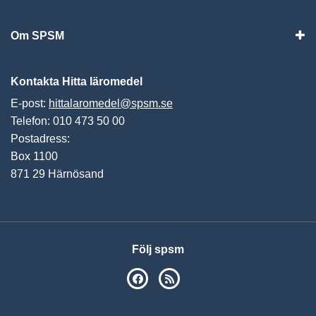
Vis
Om SPSM
Vis
Kontakta Hitta läromedel
E-post:
hittalaromedel@spsm.se
Telefon: 010 473 50 00
Postadress:
Box 1100
871 29 Härnösand
Följ spsm
SPSM på Facebook
RSS