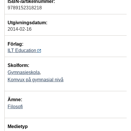
ISBN-/artikelnummer:
9789152318218
Utgivningsdatum:
2014-02-16
Förlag:
ILT Education
Skolform:
Gymnasieskola
,
Komvux på gymnasial nivå
Ämne:
Filosofi
Medietyp