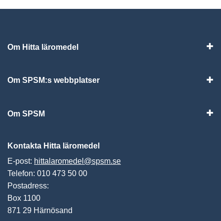
Om Hitta läromedel
Visa
Om SPSM:s webbplatser
Vis
Om SPSM
Vis
Kontakta Hitta läromedel
E-post:
hittalaromedel@spsm.se
Telefon: 010 473 50 00
Postadress:
Box 1100
871 29 Härnösand