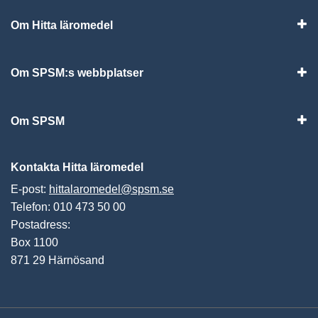
Om Hitta läromedel
Visa
Om SPSM:s webbplatser
Vis
Om SPSM
Vis
Kontakta Hitta läromedel
E-post:
hittalaromedel@spsm.se
Telefon: 010 473 50 00
Postadress:
Box 1100
871 29 Härnösand