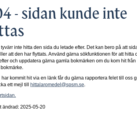
4 - sidan kunde inte
ttas
 tyvärr inte hitta den sida du letade efter. Det kan bero på att sid
ller att den har flyttats. Använd gärna sökfunktionen för att hitta 
efter och uppdatera gärna gamla bokmärken om du kom hit från 
t bokmärke.
har kommit hit via en länk får du gärna rapportera felet till oss
cka ett mejl till
hittalaromedel@spsm.se
.
artsidan.
t ändrad: 2025-05-20