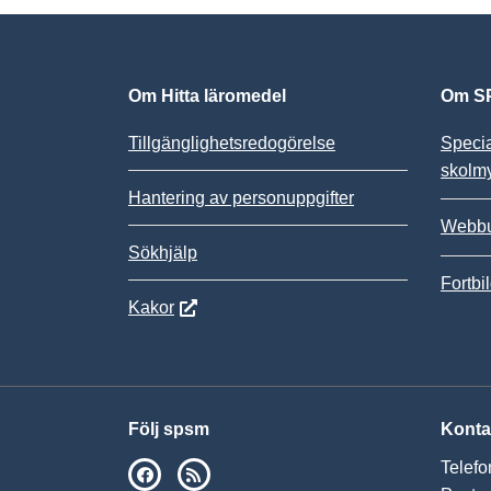
Om Hitta läromedel
Om SP
Tillgänglighetsredogörelse
Speci
skolm
Hantering av personuppgifter
Webbu
Sökhjälp
Fortbi
Kakor
Följ spsm
Konta
Telefo
SPSM på Facebook
RSS