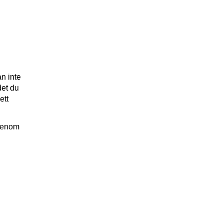
an inte
det du
ett
 genom