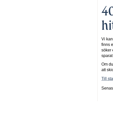
40
hi
Vi kan
finns e
söker 
spara
Om du 
att ski
Till st
Senas