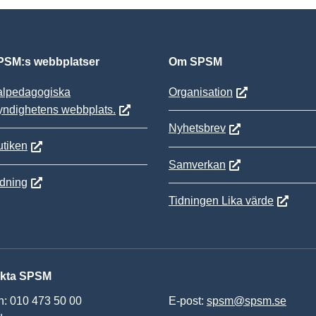
SM:s webbplatser
Om SPSM
alpedagogiska
Organisation
yndighetens webbplats.
Nyhetsbrev
tiken
Samverkan
ldning
Tidningen Lika värde
kta SPSM
n: 010 473 50 00
E-post:
spsm@spsm.se