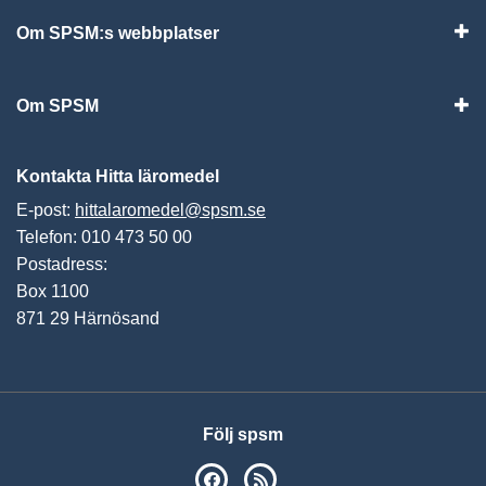
Om SPSM:s webbplatser
Vis
Om SPSM
Vis
Kontakta Hitta läromedel
E-post:
hittalaromedel@spsm.se
Telefon: 010 473 50 00
Postadress:
Box 1100
871 29 Härnösand
Följ spsm
SPSM på Facebook
RSS