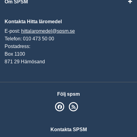
Om SPSM
Vis
Kontakta Hitta läromedel
E-post:
hittalaromedel@spsm.se
Telefon: 010 473 50 00
Postadress:
Box 1100
871 29 Härnösand
Följ spsm
SPSM på Facebook
RSS
Kontakta SPSM