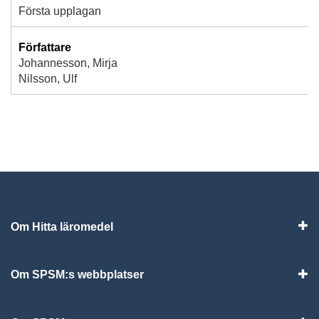
Första upplagan
Författare
Johannesson, Mirja
Nilsson, Ulf
Om Hitta läromedel
Visa
Om SPSM:s webbplatser
Vis