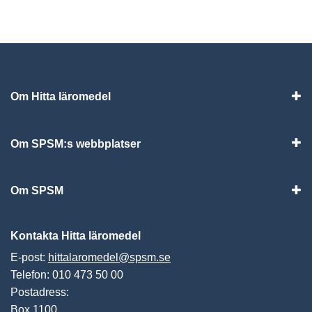
Om Hitta läromedel
Visa
Om SPSM:s webbplatser
Vis
Om SPSM
Vis
Kontakta Hitta läromedel
E-post:
hittalaromedel@spsm.se
Telefon: 010 473 50 00
Postadress:
Box 1100