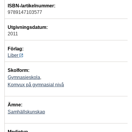
ISBN-/artikelnummer:
9789147103577
Utgivningsdatum:
2011
Förlag:
Liber
Skolform:
Gymnasieskola
,
Komvux på gymnasial nivå
Ämne:
Samhällskunskap
Medietyp