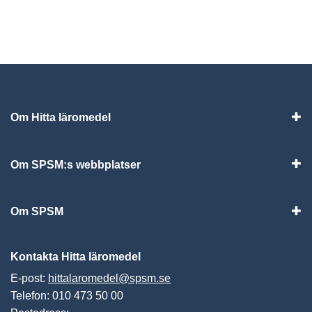
Om Hitta läromedel
Visa
Om SPSM:s webbplatser
Vis
Om SPSM
Vis
Kontakta Hitta läromedel
E-post:
hittalaromedel@spsm.se
Telefon: 010 473 50 00