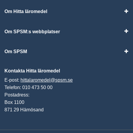
Om Hitta läromedel
Visa
Om SPSM:s webbplatser
Vis
Om SPSM
Vis
Kontakta Hitta läromedel
E-post:
hittalaromedel@spsm.se
Telefon: 010 473 50 00
Postadress:
Box 1100
871 29 Härnösand