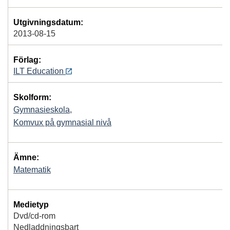
Utgivningsdatum:
2013-08-15
Förlag:
ILT Education
Skolform:
Gymnasieskola
,
Komvux på gymnasial nivå
Ämne:
Matematik
Medietyp
Dvd/cd-rom
Nedladdningsbart