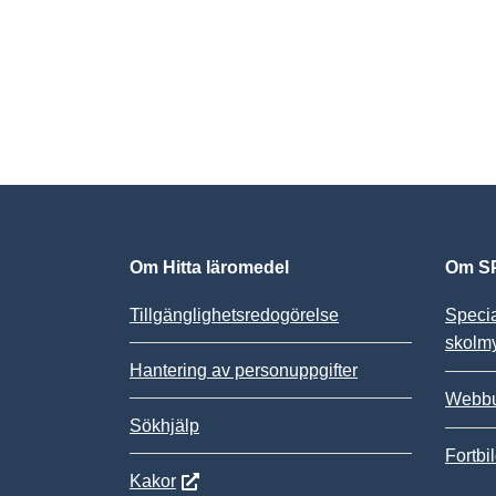
Om Hitta läromedel
Om SP
Tillgänglighetsredogörelse
Speci
skolm
Hantering av personuppgifter
Webbu
Sökhjälp
Fortbi
Kakor