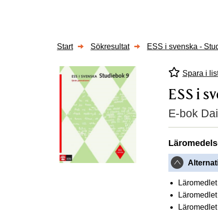
Start
Sökresultat
ESS i svenska - Stu
Spara i lis
ESS i s
E-bok Dai
Läromedels
Alternat
Läromedlet 
Läromedlet 
Läromedlet 