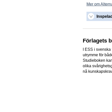
Mer om Alterna
Inspelad
Förlagets 
I ESS i svenska
utrymme för både
Studieboken kan 
olika svårighetsg
nå kunskapskra