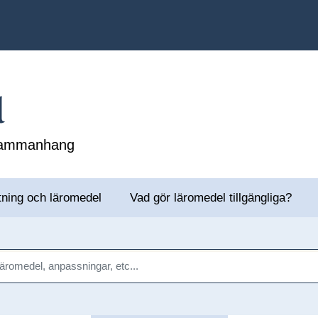
l
 sammanhang
tning och läromedel
Vad gör läromedel tillgängliga?