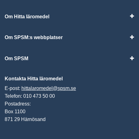
Om Hitta läromedel
Visa
Om SPSM:s webbplatser
Vis
Om SPSM
Vis
Kontakta Hitta läromedel
E-post:
hittalaromedel@spsm.se
Telefon: 010 473 50 00
Postadress:
Box 1100
871 29 Härnösand