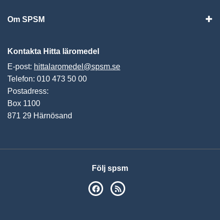
Om SPSM
Vis
Kontakta Hitta läromedel
E-post:
hittalaromedel@spsm.se
Telefon: 010 473 50 00
Postadress:
Box 1100
871 29 Härnösand
Följ spsm
SPSM på Facebook
RSS