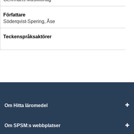
Författare
Söderqvist-Spering, Åse
Teckenspråksaktörer
Om Hitta läromedel
Visa
Om SPSM:s webbplatser
Vis