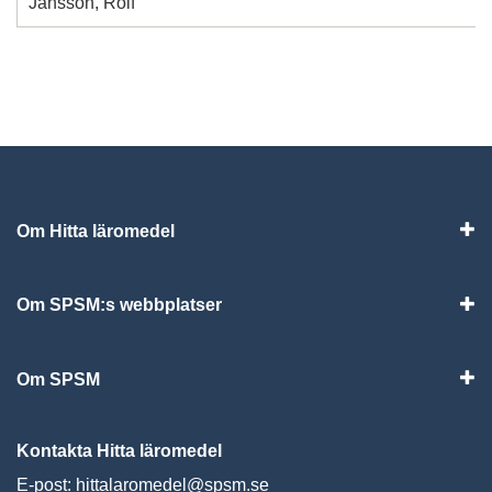
Jansson, Rolf
Om Hitta läromedel
Visa
Om SPSM:s webbplatser
Vis
Om SPSM
Vis
Kontakta Hitta läromedel
E-post:
hittalaromedel@spsm.se