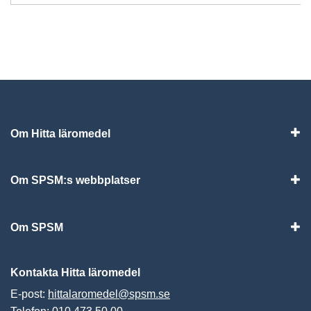
Om Hitta läromedel
Visa
Om SPSM:s webbplatser
Vis
Om SPSM
Vis
Kontakta Hitta läromedel
E-post:
hittalaromedel@spsm.se