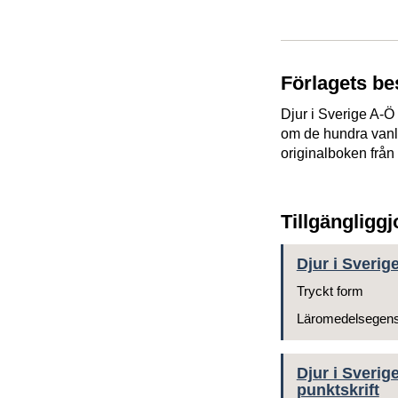
Förlagets be
Djur i Sverige A-Ö
om de hundra vanl
originalboken från
Tillgängligg
Djur i Sverig
Tryckt form
Läromedelsegen
Djur i Sverig
punktskrift