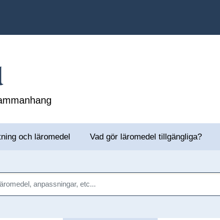
l
 sammanhang
tning och läromedel
Vad gör läromedel tillgängliga?