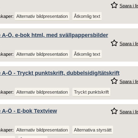
Spara i li
skaper:
Alternativ bildpresentation
Åtkomlig text
e A-Ö, e-bok html, med svällpappersbilder
Spara i li
skaper:
Alternativ bildpresentation
Åtkomlig text
 A-Ö - Tryckt punktskrift, dubbelsidig/tätskrift
Spara i li
skaper:
Alternativ bildpresentation
Tryckt punktskrift
e A-Ö - E-bok Textview
Spara i li
skaper:
Alternativ bildpresentation
Alternativa styrsätt