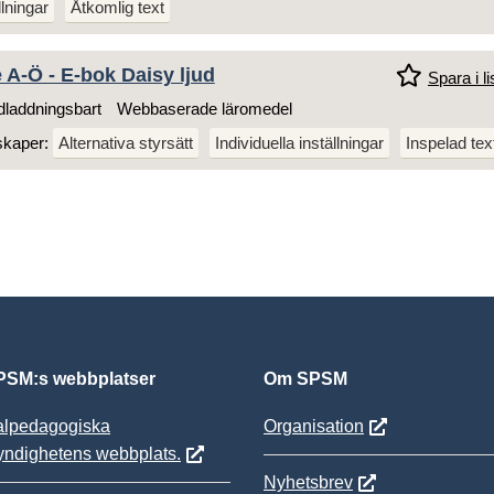
llningar
Åtkomlig text
e A-Ö - E-bok Daisy ljud
Spara i li
laddningsbart
Webbaserade läromedel
skaper:
Alternativa styrsätt
Individuella inställningar
Inspelad tex
SM:s webbplatser
Om SPSM
alpedagogiska
Organisation
yndighetens webbplats.
Nyhetsbrev