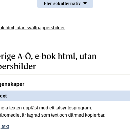
Fler sökalternativ
ok html, utan svällpappersbilder
erige A-Ö, e-bok html, utan
persbilder
genskaper
ext
 hela texten uppläst med ett talsyntesprogram.
 läromedlet är lagrad som text och därmed kopierbar.
 text