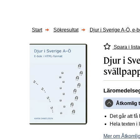
Start
Sökresultat
Djur i Sverige A-Ö, e-b
Spara i lista
Djur i Sv
svällpap
Läromedelse
Åtkomlig t
Det går att få
Hela texten i
Mer om Åtkomlig