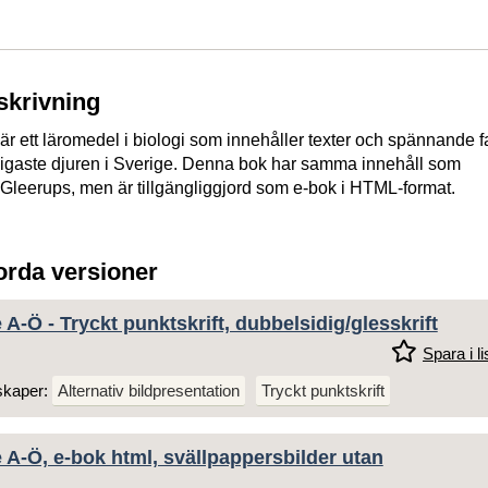
skrivning
 är ett läromedel i biologi som innehåller texter och spännande f
igaste djuren i Sverige. Denna bok har samma innehåll som
 Gleerups, men är tillgängliggjord som e-bok i HTML-format.
jorda versioner
e A-Ö - Tryckt punktskrift, dubbelsidig/glesskrift
Spara i li
skaper:
Alternativ bildpresentation
Tryckt punktskrift
e A-Ö, e-bok html, svällpappersbilder utan