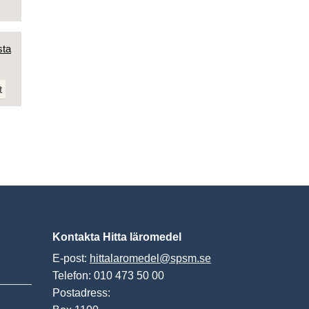
sta
t
Kontakta Hitta läromedel
E-post:
hittalaromedel@spsm.se
Telefon: 010 473 50 00
Postadress: