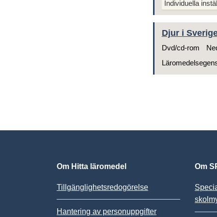
Individuella instä
Djur i Sverig
Dvd/cd-rom
Ned
Läromedelsegen
Om Hitta läromedel
Om SP
Tillgänglighetsredogörelse
Speci
skolm
Hantering av personuppgifter