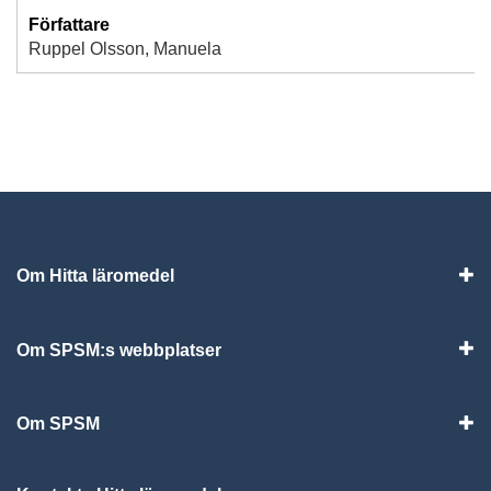
Författare
Ruppel Olsson, Manuela
Om Hitta läromedel
Visa
Om SPSM:s webbplatser
Vis
Om SPSM
Vis