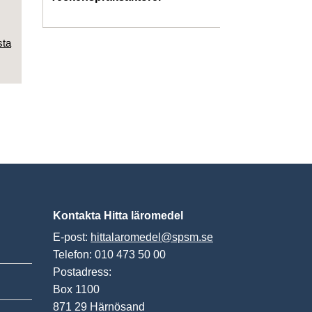
sta
Kontakta Hitta läromedel
E-post:
hittalaromedel@spsm.se
Telefon: 010 473 50 00
Postadress:
Box 1100
871 29 Härnösand