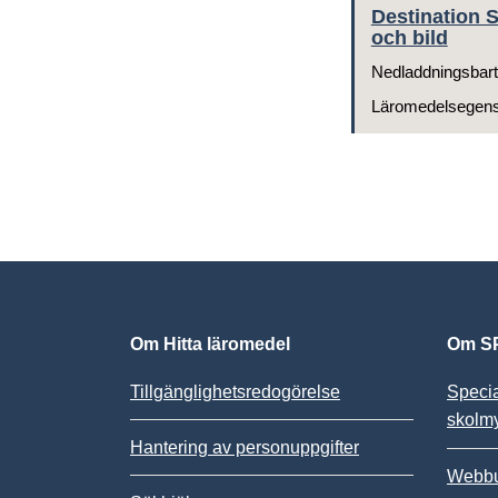
Destination S
och bild
Nedladdningsbart
Läromedelsegen
Om Hitta läromedel
Om SP
Tillgänglighetsredogörelse
Speci
skolm
Hantering av personuppgifter
Webbu