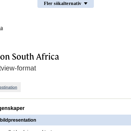
Fler sökalternativ
ca
ion South Africa
tview-format
estination
genskaper
 bildpresentation