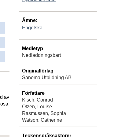
Ämne:
Engelska
Medietyp
Nedladdningsbart
Originalförlag
Sanoma Utbildning AB
Författare
ld av
Kisch, Conrad
iosa.
Otzen, Louise
Rasmussen, Sophia
Watson, Catherine
Teckenspråksaktörer