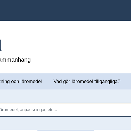
l
 sammanhang
tning och läromedel
Vad gör läromedel tillgängliga?