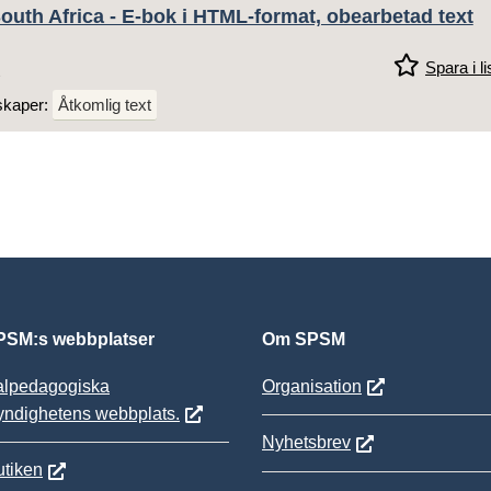
outh Africa - E-bok i HTML-format, obearbetad text
Spara i li
skaper:
Åtkomlig text
SM:s webbplatser
Om SPSM
alpedagogiska
Organisation
yndighetens webbplats.
Nyhetsbrev
tiken