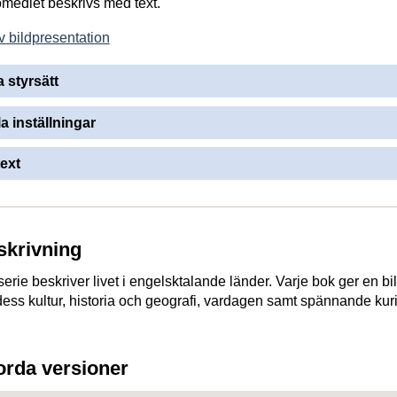
romedlet beskrivs med text.
v bildpresentation
a styrsätt
la inställningar
ext
skrivning
rie beskriver livet i engelsktalande länder. Varje bok ger en bi
dess kultur, historia och geografi, vardagen samt spännande kur
jorda versioner