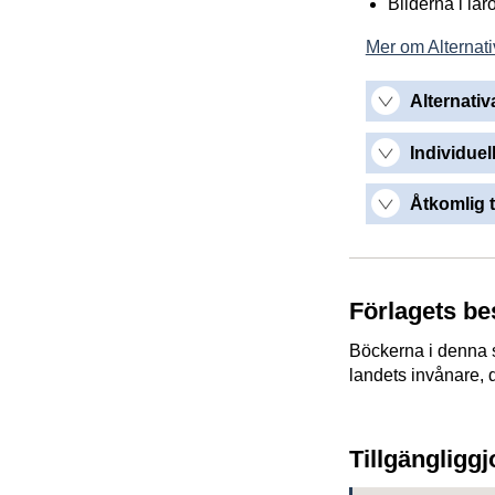
Bilderna i lä
Mer om Alternati
Alternativ
Individuel
Åtkomlig t
Förlagets be
Böckerna i denna se
landets invånare, 
Tillgängligg