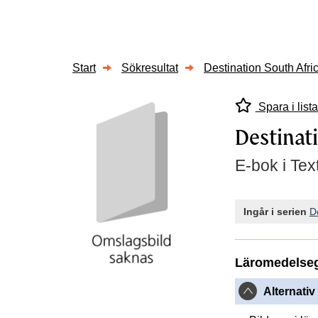
Start
Sökresultat
Destination South Afri
Spara i lista
Destinat
E-bok i Tex
Ingår i serien
D
Läromedelse
Alternativ