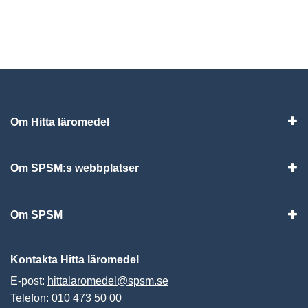
Om Hitta läromedel
Visa
Om SPSM:s webbplatser
Vis
Om SPSM
Vis
Kontakta Hitta läromedel
E-post:
hittalaromedel@spsm.se
Telefon: 010 473 50 00