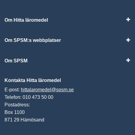
Om Hitta läromedel
Visa
Om SPSM:s webbplatser
Vis
Om SPSM
Vis
Kontakta Hitta läromedel
E-post:
hittalaromedel@spsm.se
Telefon: 010 473 50 00
Postadress:
Box 1100
871 29 Härnösand