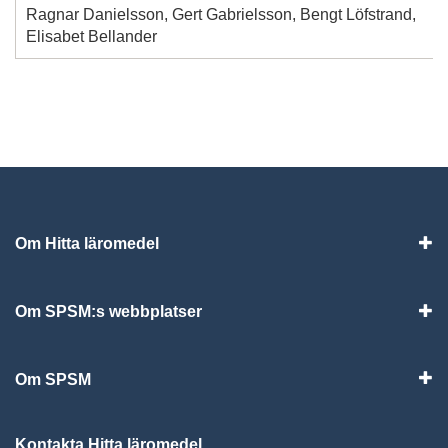
Ragnar Danielsson, Gert Gabrielsson, Bengt Löfstrand,
Elisabet Bellander
Om Hitta läromedel
Visa
Om SPSM:s webbplatser
Vis
Om SPSM
Vis
Kontakta Hitta läromedel