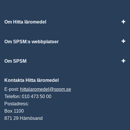
Om Hitta läromedel
Visa
Om SPSM:s webbplatser
Vis
Om SPSM
Vis
Kontakta Hitta läromedel
E-post:
hittalaromedel@spsm.se
Telefon: 010 473 50 00
Postadress:
Box 1100
871 29 Härnösand