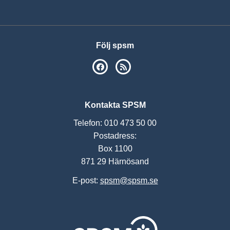
Följ spsm
SPSM på Facebook
RSS
Kontakta SPSM
Telefon: 010 473 50 00
Postadress:
Box 1100
871 29 Härnösand
E-post:
spsm@spsm.se