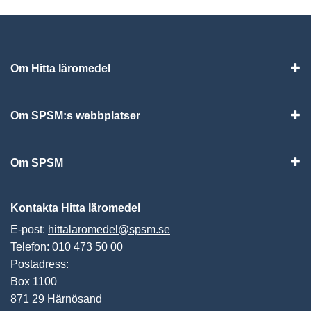
Om Hitta läromedel
Visa
Om SPSM:s webbplatser
Vis
Om SPSM
Vis
Kontakta Hitta läromedel
E-post:
hittalaromedel@spsm.se
Telefon: 010 473 50 00
Postadress:
Box 1100
871 29 Härnösand