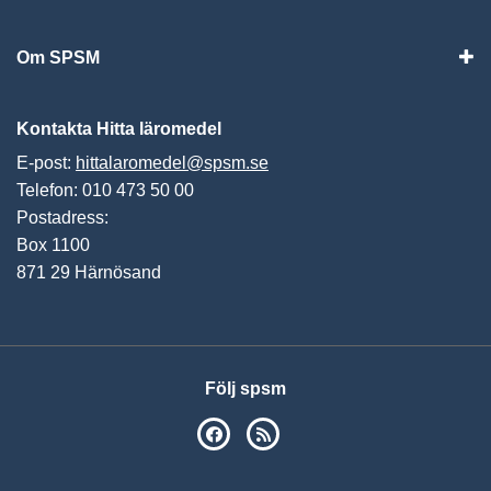
Vis
Om SPSM
Vis
Kontakta Hitta läromedel
E-post:
hittalaromedel@spsm.se
Telefon: 010 473 50 00
Postadress:
Box 1100
871 29 Härnösand
Följ spsm
SPSM på Facebook
RSS