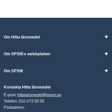
Om Hitta läromedel
Visa
Om SPSM:s webbplatser
Vis
Om SPSM
Vis
Kontakta Hitta läromedel
E-post:
hittalaromedel@spsm.se
Telefon: 010 473 50 00
Postadress: