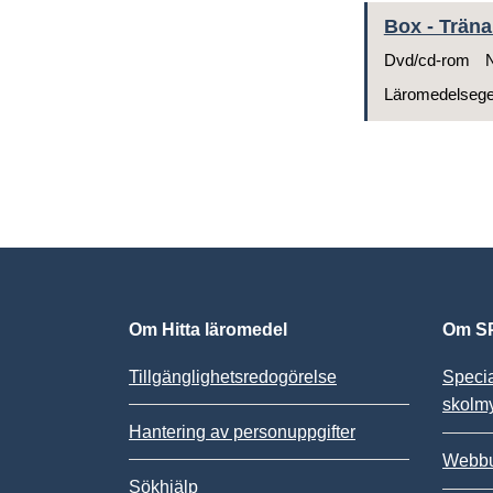
Box - Träna
Dvd/cd-rom
N
Läromedelseg
Om Hitta läromedel
Om SP
Tillgänglighetsredogörelse
Speci
skolm
Hantering av personuppgifter
Webbu
Sökhjälp