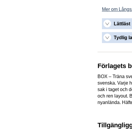
Mer om Långs
Lättläst
Tydlig l
Förlagets 
BOX – Träna sven
svenska. Varje h
sak i taget och d
och ren layout.
nyanlända. Häfte
Tillgänglig