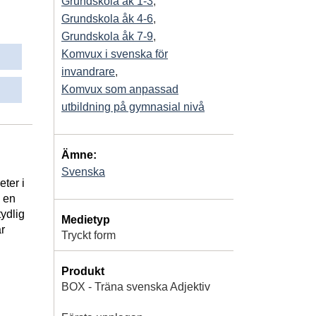
Grundskola åk 1-3
,
Grundskola åk 4-6
,
Grundskola åk 7-9
,
Komvux i svenska för
invandrare
,
Komvux som anpassad
utbildning på gymnasial nivå
Ämne:
Svenska
ter i
d en
tydlig
Medietyp
r
Tryckt form
Produkt
BOX - Träna svenska Adjektiv