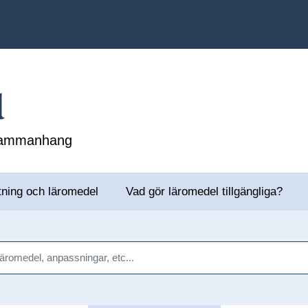
l
 sammanhang
tning och läromedel
Vad gör läromedel tillgängliga?