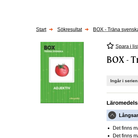
Start
Sökresultat
BOX - Träna svenska
Spara i lis
BOX - T
Ingår i serie
Läromedels
Långsam
Det finns 
Det finns 