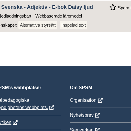
 Svenska - Adjektiv - E-bok Daisy ljud
Spara i
edladdningsbart
Webbaserade läromedel
enskaper:
Alternativa styrsätt
Inspelad text
SM:s webbplatser
Om SPSM
alpedagogiska
Organisation
yndighetens webbplats.
Nyhetsbrev
tiken
Samverkan