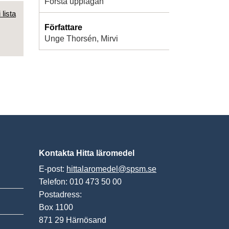
Första upplagan
 lista
Författare
Unge Thorsén, Mirvi
Kontakta Hitta läromedel
E-post:
hittalaromedel@spsm.se
Telefon: 010 473 50 00
Postadress:
Box 1100
871 29 Härnösand