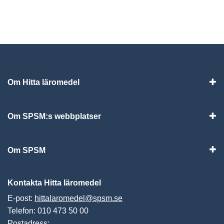
Om Hitta läromedel
Visa
Om SPSM:s webbplatser
Vis
Om SPSM
Vis
Kontakta Hitta läromedel
E-post:
hittalaromedel@spsm.se
Telefon: 010 473 50 00
Postadress: