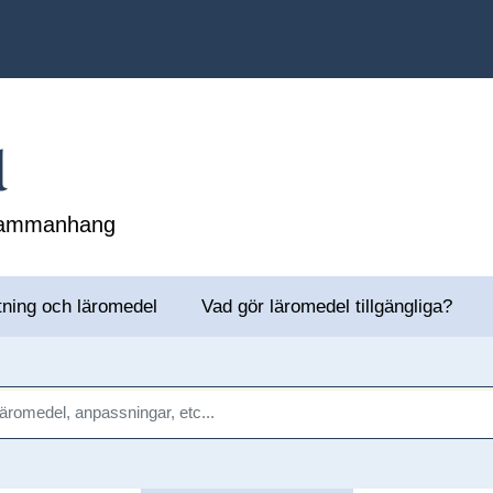
l
 sammanhang
tning och läromedel
Vad gör läromedel tillgängliga?