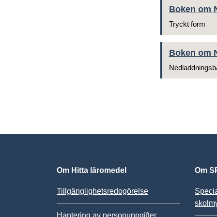
Boken om 
Tryckt form
Boken om 
Nedladdningsb
Om Hitta läromedel
Om SP
Tillgänglighetsredogörelse
Speci
skolm
Hantering av personuppgifter