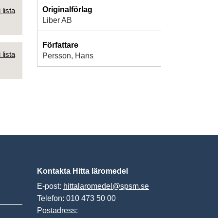
Originalförlag
 lista
Liber AB
Författare
 lista
Persson, Hans
Kontakta Hitta läromedel
E-post:
hittalaromedel@spsm.se
Telefon: 010 473 50 00
Postadress: