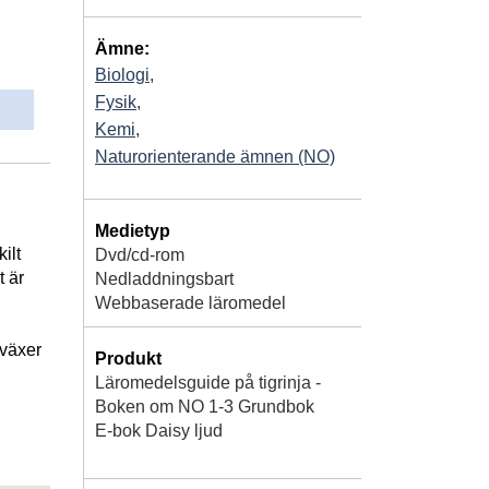
Ämne:
Biologi
,
Fysik
,
Kemi
,
Naturorienterande ämnen (NO)
Medietyp
ilt
Dvd/cd-rom
t är
Nedladdningsbart
Webbaserade läromedel
 växer
Produkt
Läromedelsguide på tigrinja -
Boken om NO 1-3 Grundbok
E-bok Daisy ljud