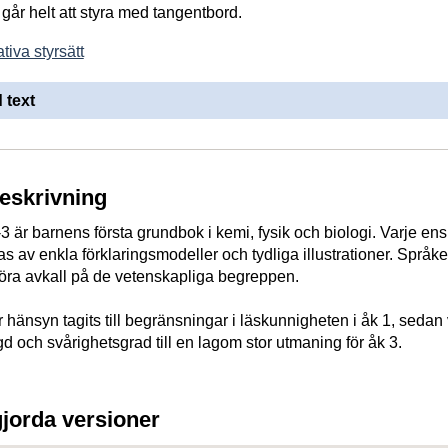
går helt att styra med tangentbord.
tiva styrsätt
 text
beskrivning
är barnens första grundbok i kemi, fysik och biologi. Varje ensk
av enkla förklaringsmodeller och tydliga illustrationer. Språke
t göra avkall på de vetenskapliga begreppen.
 hänsyn tagits till begränsningar i läskunnigheten i åk 1, sedan
 och svårighetsgrad till en lagom stor utmaning för åk 3.
gjorda versioner