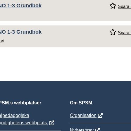
NO 1-3 Grundbok
Spara i
NO 1-3 Grundbok
Spara i
art
SM:s webbplatser
Om SPSM
alpedagogiska
Organisation
yndighetens webbplats.
Nyhetsbrev