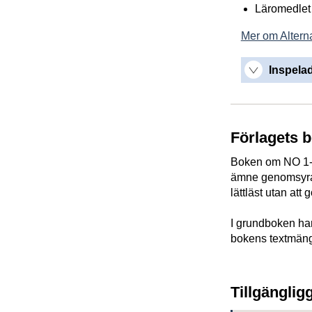
Läromedlet 
Mer om Alterna
Inspelad
Förlagets 
Boken om NO 1-3 
ämne genomsyras 
lättläst utan at
I grundboken har
bokens textmängd
Tillgänglig