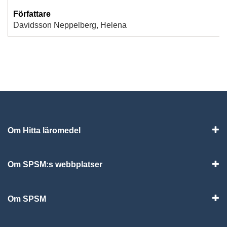
Författare
Davidsson Neppelberg, Helena
Om Hitta läromedel
Visa
Om SPSM:s webbplatser
Vis
Om SPSM
Vis